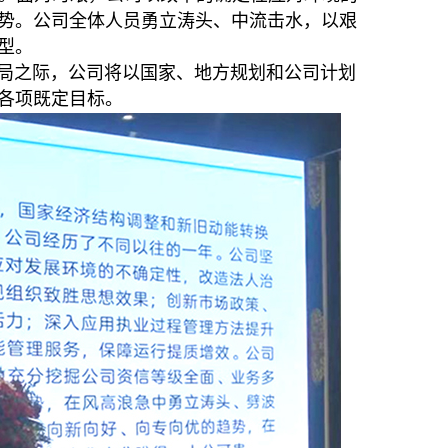
势。公司全体人员勇立涛头、中流击水，以艰
型。
开局之际，公司将以国家、地方规划和公司计划
各项既定目标。