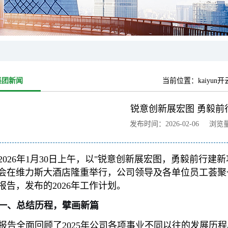
集团新闻
当前位置：
kaiyun
锐意创新展宏图 勇毅前
发布时间：2026-02-06 浏览
2026年1月30日上午，以"锐意创新展宏图，勇毅前行建新
会在维力斯大酒店隆重举行，公司领导及各单位员工荟聚一
报告，发布的2026年工作计划。
一、总结历程，擘画新篇
报告全面回顾了2025年公司各项事业不同以往的发展历