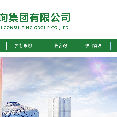
招标采购
工程咨询
项目管理