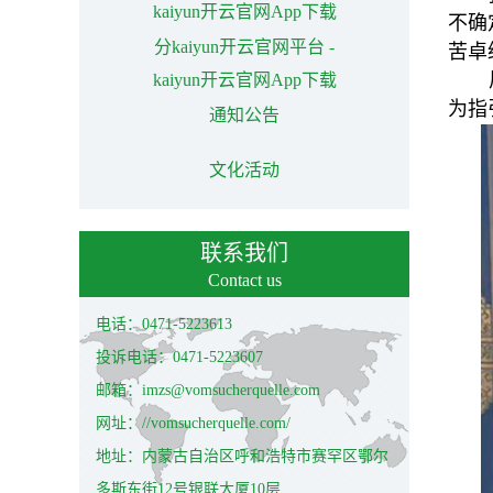
kaiyun开云官网App下载
不确
分kaiyun开云官网平台 -
苦卓
kaiyun开云官网App下载
为指
通知公告
文化活动
联系我们
Contact us
电话：0471-5223613
投诉电话：0471-5223607
邮箱：imzs@vomsucherquelle.com
网址：//vomsucherquelle.com/
地址：内蒙古自治区呼和浩特市赛罕区鄂尔
多斯东街12号银联大厦10层