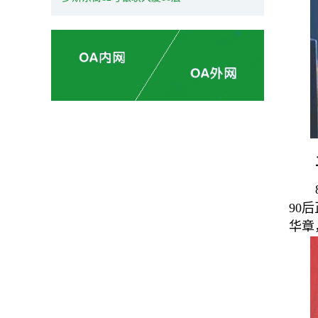
90
华章