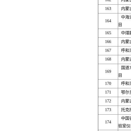
163
内蒙
中海
164
目
165
中煤
166
内蒙
167
呼和
168
内蒙
国道
169
目
170
呼和
171
鄂尔
172
内蒙
173
托克
中国
174
验室仪