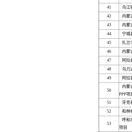
41
乌江
42
内蒙
43
内蒙
44
宁城
45
扎兰
46
内蒙
47
阿拉
48
乌力
49
阿拉
内蒙
50
PPP项
51
牙克
52
和林
呼和
53
项目