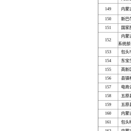
149
内蒙
150
新巴
151
国家
内蒙
152
系统部
153
包头
154
东宝
155
高新
156
县镇
157
电商
158
五原
159
五原
160
内蒙
161
包头
162
内蒙