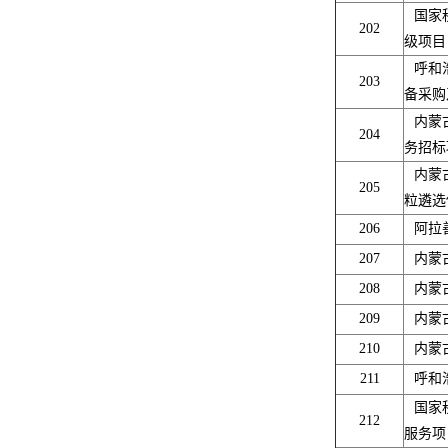
国家
202
级项
呼和
203
备采购
内蒙
204
务招标
内蒙
205
粒遴选
206
阿拉
207
内蒙
208
内蒙
209
内蒙
210
内蒙
211
呼和
国家
212
服务项