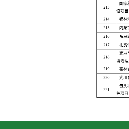
国家
213
设项目
214
锡林
215
内蒙
216
东乌
217
扎赉
满洲
218
境治理
219
霍林
220
武川
包头
221
护项目