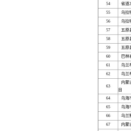
54
省道
55
乌拉
56
乌拉
57
五原
58
五原
59
五原
60
巴林
61
乌兰
62
乌兰
内蒙
63
目
64
乌海
65
乌海
66
乌兰
67
内蒙