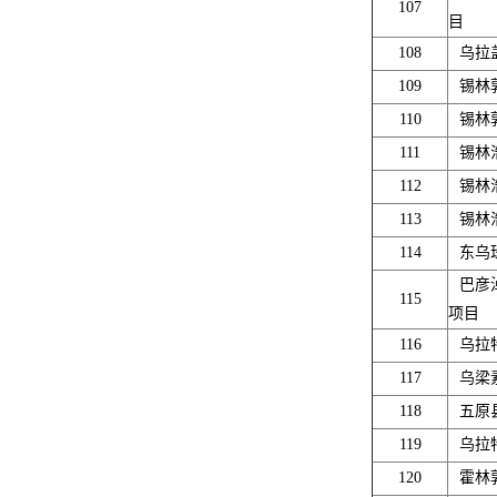
107
目
108
乌拉
109
锡林
110
锡林
111
锡林
112
锡林
113
锡林
114
东乌
巴彦
115
项目
116
乌拉
117
乌梁
118
五原
119
乌拉
120
霍林