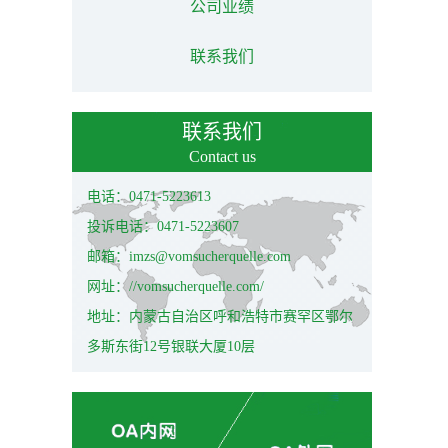
公司业绩
联系我们
联系我们
Contact us
电话：0471-5223613
投诉电话：0471-5223607
邮箱：imzs@vomsucherquelle.com
网址：//vomsucherquelle.com/
地址：内蒙古自治区呼和浩特市赛罕区鄂尔
多斯东街12号银联大厦10层