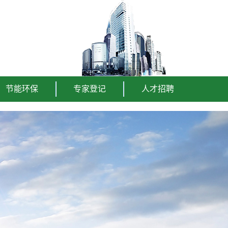
节能环保
专家登记
人才招聘