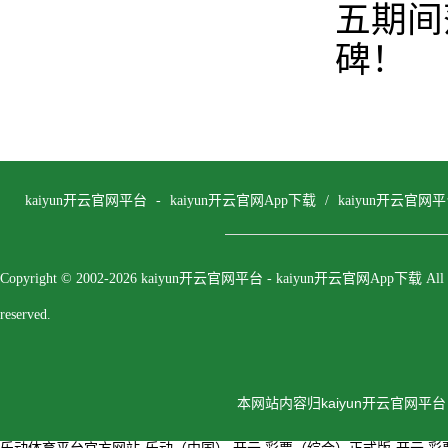
五期间
碑！
kaiyun开云官网平台 - kaiyun开云官网App下载
/
kaiyun开云官网平
Copyright © 2002-2026 kaiyun开云官网平台 - kaiyun开云官网App下载 All r
reserved.
本网站内容归kaiyun开云官网平台