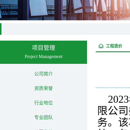
工程造价
项目管理
Project Management
公司简介
资质荣誉
2023
行业地位
限公司
专业团队
务。该