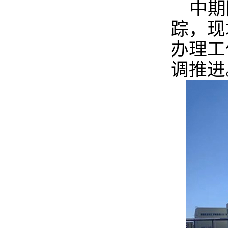
中期
踪，现
办理工
调推进