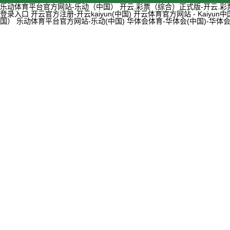
乐动体育平台官方网站-乐动（中国）
开云.彩票（综合）正式版-开云.
登录入口
开云官方注册-开云kaiyun(中国)
开云体育官方网站 - Kaiyun
国）
乐动体育平台官方网站-乐动(中国)
华体会体育-华体会(中国)-华体会