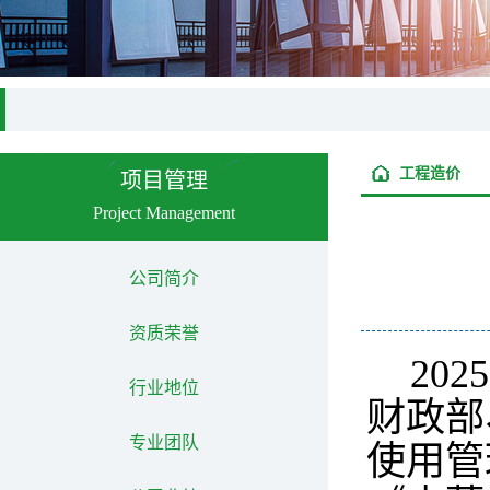
工程造价
项目管理
Project Management
公司简介
资质荣誉
2025
行业地位
财政部
专业团队
使用管