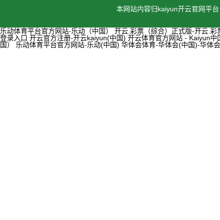
本网站内容归kaiyun开云官网平台
乐动体育平台官方网站-乐动（中国）
开云.彩票（综合）正式版-开云.
登录入口
开云官方注册-开云kaiyun(中国)
开云体育官方网站 - Kaiyun
国）
乐动体育平台官方网站-乐动(中国)
华体会体育-华体会(中国)-华体会