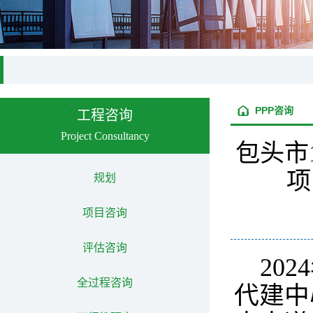
PPP咨询
工程咨询
Project Consultancy
包头市
项
规划
项目咨询
评估咨询
20
全过程咨询
代建中