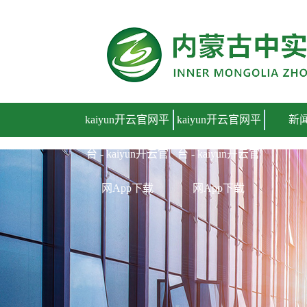
kaiyun开云官网平台 - kaiyun开云官网App下载
kaiyun开云官网平
kaiyun开云官网平
新
台 - kaiyun开云官
台 - kaiyun开云官
网App下载
网App下载