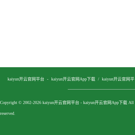
kaiyun开云官网平台 - kaiyun开云官网App下载
/
kaiyun开云官网平
Copyright © 2002-2026 kaiyun开云官网平台 - kaiyun开云官网App下载 All r
reserved.