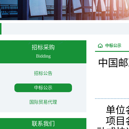
中标公示
招标采购
Bidding
中国邮
招标公告
中标公示
国际贸易代理
单位
项目
联系我们