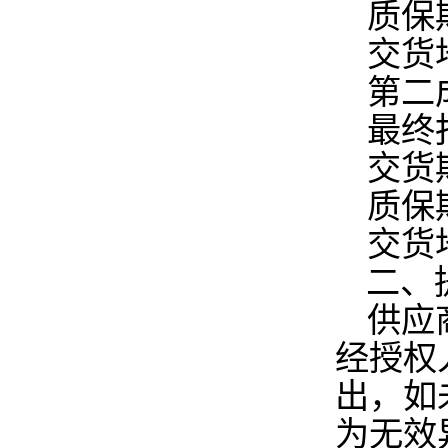
质保
交货
第二
最终报
交货
质保
交货
二、
供应
经授权
出，如
为无效