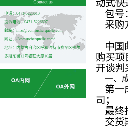
动式快
Contact us
包号
电话：0471-5223613
采购
投诉电话：0471-5223607
邮箱：imzs@vomsucherquelle.com
网址：//vomsucherquelle.com/
中国
地址：内蒙古自治区呼和浩特市赛罕区鄂尔
购买项
多斯东街12号银联大厦10层
开谈判
一、
第一
司；
最终报
交货