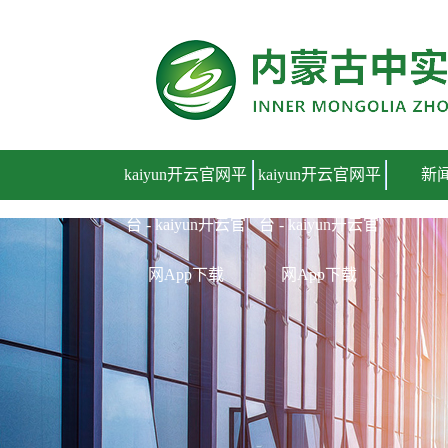
kaiyun开云官网平台 - kaiyun开云官网App下载
kaiyun开云官网平
kaiyun开云官网平
新
台 - kaiyun开云官
台 - kaiyun开云官
网App下载
网App下载