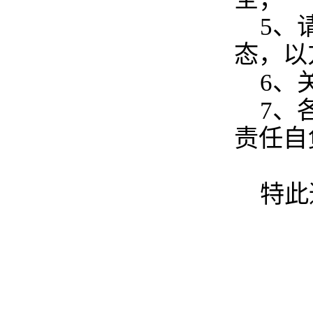
5、
态，以
6、
7、
责任自
特此