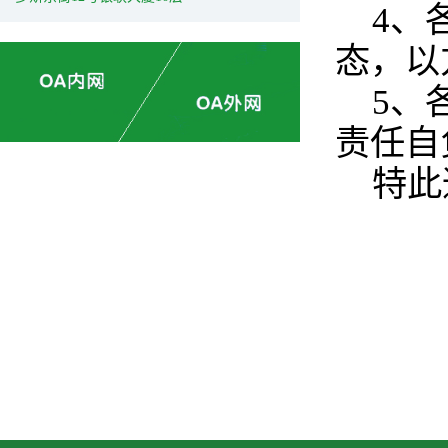
4、
态，以
5、
责任自
特此