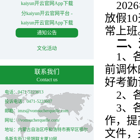
20
kaiyun开云官网App下载
分kaiyun开云官网平台 -
放假1
kaiyun开云官网App下载
常上班
通知公告
二、
文化活动
1、
前调休
联系我们
好考勤
Contact us
2、
电话：0471-5223613
投诉电话：0471-5223607
3、
邮箱：imzs@vomsucherquelle.com
作，提
网址：//vomsucherquelle.com/
地址：内蒙古自治区呼和浩特市赛罕区鄂尔
文件，
多斯东街12号银联大厦10层