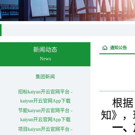
通知公告
新闻动态
News
集团新闻
招标kaiyun开云官网平台 -
根据
kaiyun开云官网App下载
节能kaiyun开云官网平台 -
知》，
kaiyun开云官网App下载
一、
项目kaiyun开云官网平台 -