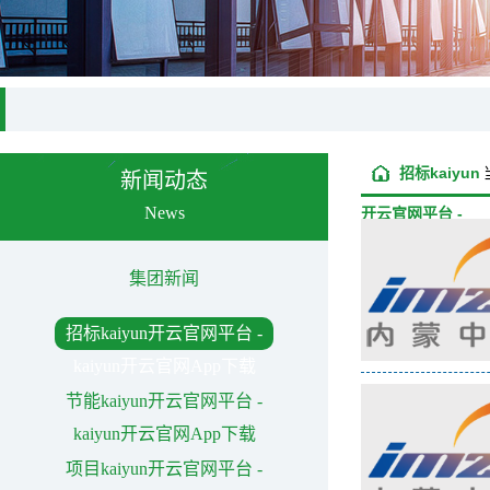
招标kaiyun
新闻动态
News
开云官网平台 -
kaiyun开云官网
集团新闻
App下载
招标kaiyun开云官网平台 -
kaiyun开云官网App下载
节能kaiyun开云官网平台 -
kaiyun开云官网App下载
项目kaiyun开云官网平台 -